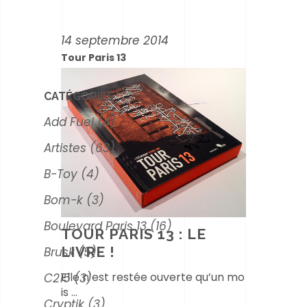
14 septembre 2014
Tour Paris 13
CATÉGORIES
Add Fuel
(4)
Artistes
(63)
B-Toy
(4)
Bom-k
(3)
Boulevard Paris 13
(16)
TOUR PARIS 13 : LE
LIVRE !
Brusk
(5)
Elle n’est restée ouverte qu’un mo
C215
(3)
is
Cryptik
(3)