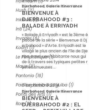
9 septembre 2014
Hownosm
(1)
Djerbahood
Galerie Itinerrance
,
Hush
(2)
BIENVENUE À
DJERBAHOOD #3 :
Inkman
(1)
BALADE À ERRIYADH
Inti
(24)
« Balade à Erriyadh » est le 3ème é
Invader
(6)
pisode de la série « Bienvenue à Dj
erbahood » d’Arte. Erriyadh est le
Koom
(1)
village le plus ancien de l’île de Dje
rba. Amel, une habitante nous gui
Le Périphérique
(1)
de à travers ses typiques petites r
Maye
(11)
uelles sinueuses
Pantonio
(16)
Pavillon Habib Bourguiba
(1)
5 septembre 2014
Djerbahood
Galerie Itinerrance
,
Ponts des Arts
(1)
BIENVENUE À
Roa
(3)
DJERBAHOOD #2 : EL