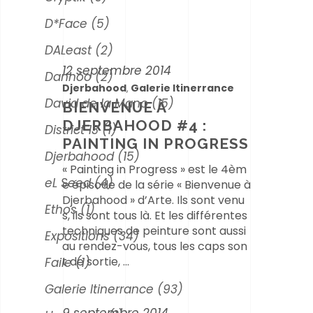
D*Face
(5)
DALeast
(2)
12 septembre 2014
Danhôo
(2)
Djerbahood
Galerie Itinerrance
,
David de la Mano
(15)
BIENVENUE À
DJERBAHOOD #4 :
District 13
(1)
PAINTING IN PROGRESS
Djerbahood
(15)
« Painting in Progress » est le 4èm
eL Seed
(4)
e épisode de la série « Bienvenue à
Djerbahood » d’Arte. Ils sont venu
Ethos
(1)
s, ils sont tous là. Et les différentes
techniques de peinture sont aussi
Expositions
(34)
au rendez-vous, tous les caps son
t de sortie,
Faile
(1)
Galerie Itinerrance
(93)