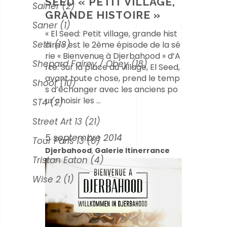
SEED « PETIT VILLAGE,
Sainer
(2)
GRANDE HISTOIRE »
Saner
(1)
« El Seed: Petit village, grande hist
Seth
(18)
oire » est le 2ème épisode de la sé
rie « Bienvenue à Djerbahood » d’A
Shepard Fairey / Obey
(18)
rte. Sur la place du village, El Seed,
avant toute chose, prend le temp
Shoof
(10)
s d’échanger avec les anciens po
ur choisir les
ST4
(2)
Street Art 13
(21)
5 septembre 2014
Tour Paris 13
(6)
Djerbahood
Galerie Itinerrance
,
Tristan Eaton
(4)
Wise 2
(1)