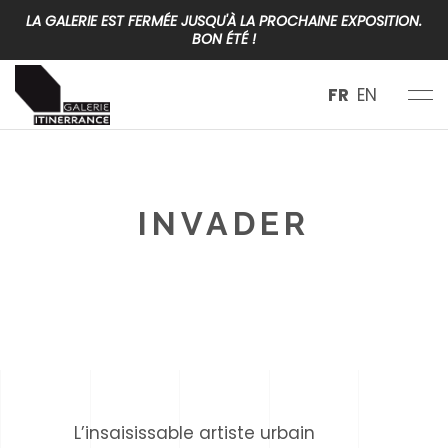
LA GALERIE EST FERMÉE JUSQU'À LA PROCHAINE EXPOSITION.
BON ÉTÉ !
FR
EN
INVADER
< class="eltdf-page-subtitle"
>France
L’insaisissable artiste urbain