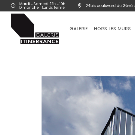
Mardi ‒ Samedi: 12h ‒ 19h
24bis boulevard du Généra
Dimanche ‒ Lundi: fermé
GALERIE
HORS LES MURS