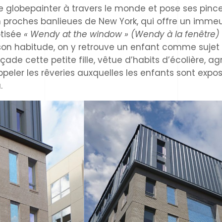
de globepainter à travers le monde et pose ses pinc
, en proches banlieues de New York, qui offre un imm
ptisée
« Wendy at the window » (Wendy à la fenêtre)
son habitude, on y retrouve un enfant comme sujet p
ade cette petite fille, vêtue d’habits d’écolière, a
appeler les rêveries auxquelles les enfants sont exp
.