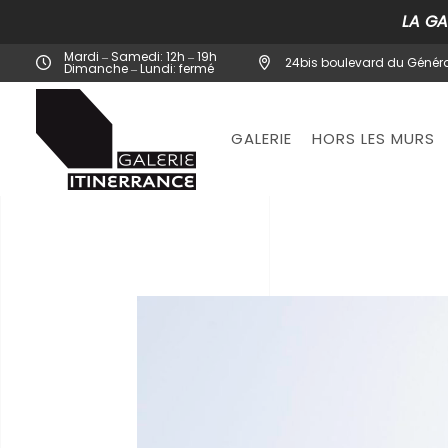
LA GA
Mardi ‒ Samedi: 12h ‒ 19h
24bis boulevard du Généra
Dimanche ‒ Lundi: fermé
GALERIE
HORS LES MURS