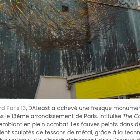
d Paris 13
, DALeast a achevé une fresque monument
ns le 13ème arrondissement de Paris. Intitulée
The Co
emblant en plein combat. Les fauves peints dans de
ent sculptés de tessons de métal, grâce à la techn