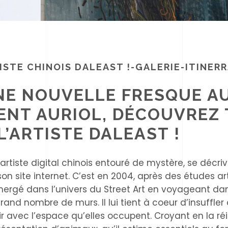
ISTE CHINOIS DALEAST !-GALERIE-ITINER
NE NOUVELLE FRESQUE AU
ENT AURIOL, DÉCOUVREZ 
L’ARTISTE DALEAST !
t artiste digital chinois entouré de mystère, se déc
n site internet. C’est en 2004, après des études art
mmergé dans l’univers du Street Art en voyageant da
rand nombre de murs. Il lui tient à coeur d’insuffl
gir avec l’espace qu’elles occupent. Croyant en la ré