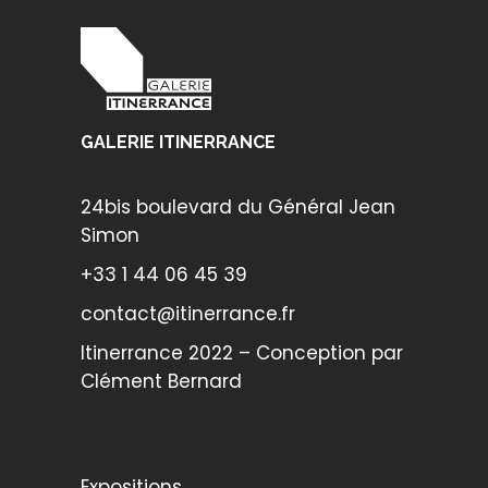
Inkman
(1)
Inti
(24)
Invader
(6)
GALERIE ITINERRANCE
Koom
(1)
Le Périphérique
(1)
24bis boulevard du Général Jean
Maye
(11)
Simon
Pantonio
(16)
+33 1 44 06 45 39
Pavillon Habib Bourguiba
(1)
contact@itinerrance.fr
Ponts des Arts
(1)
Itinerrance 2022 – Conception par
Clément Bernard
Roa
(3)
Sainer
(2)
Saner
(1)
Expositions