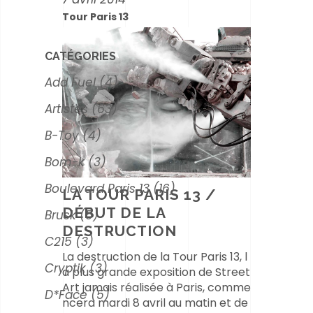
Tour Paris 13
CATÉGORIES
Add Fuel
(4)
Artistes
(63)
B-Toy
(4)
Bom-k
(3)
Boulevard Paris 13
(16)
LA TOUR PARIS 13 /
DÉBUT DE LA
Brusk
(5)
DESTRUCTION
C215
(3)
La destruction de la Tour Paris 13, l
Cryptik
(3)
a plus grande exposition de Street
Art jamais réalisée à Paris, comme
D*Face
(5)
ncera mardi 8 avril au matin et de