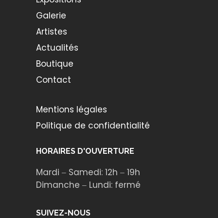
Seth
(18)
Galerie
Artistes
Shepard Fairey / Obey
(18)
Actualités
Shoof
(10)
Boutique
ST4
(2)
Contact
Street Art 13
(21)
Tour Paris 13
(6)
Mentions légales
Tristan Eaton
(4)
Politique de confidentialité
Wise 2
(1)
HORAIRES D'OUVERTURE
Mardi ‒ Samedi: 12h ‒ 19h
Dimanche ‒ Lundi: fermé
SUIVEZ-NOUS