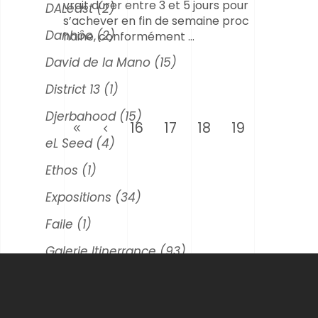
vrait durer entre 3 et 5 jours pour
DALeast
(2)
s’achever en fin de semaine proc
Danhôo
(2)
haine, conformément
David de la Mano
(15)
District 13
(1)
Djerbahood
(15)
16
17
18
19
eL Seed
(4)
Ethos
(1)
Expositions
(34)
Faile
(1)
Galerie Itinerrance
(93)
Hownosm
(1)
Hush
(2)