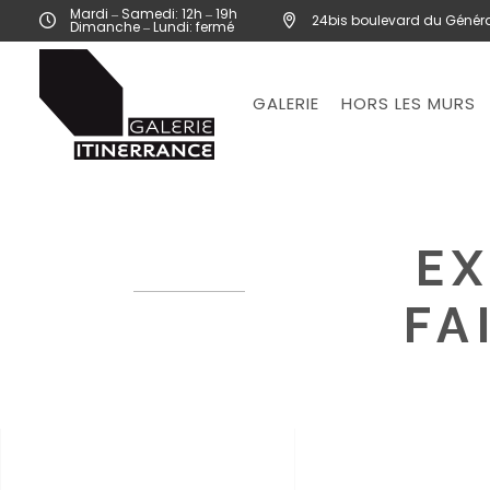
Mardi ‒ Samedi: 12h ‒ 19h
24bis boulevard du Généra
Dimanche ‒ Lundi: fermé
GALERIE
HORS LES MURS
EX
FA