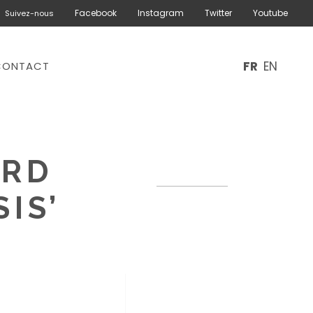
Facebook
Instagram
Twitter
Youtube
Suivez-nous
FR
EN
CONTACT
ARD
IS’