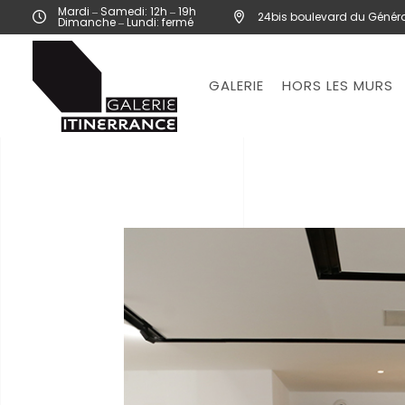
Mardi ‒ Samedi: 12h ‒ 19h
24bis boulevard du Généra
Dimanche ‒ Lundi: fermé
GALERIE
HORS LES MURS