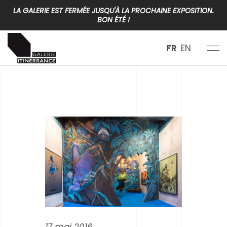
LA GALERIE EST FERMÉE JUSQU'À LA PROCHAINE EXPOSITION.
BON ÉTÉ !
FR
EN